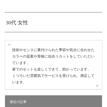
30代 女性
技術やセンスに裏付けられた季節や気分に合わせた
カラーの提案や骨格に似合うカットをしていただい
ています。
家でのセットも楽しくできて、助かっています。
くつろいだ雰囲気でサービスを受けられ、満足して
います。
最近の記事